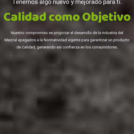
Tenemos algo nuevo y mejorado para ti.
C
a
l
i
d
a
d
c
o
m
o
O
b
j
e
t
i
v
o
Nuestro compromiso es propiciar el desarrollo de la industria del
Mezcal apegados a la Normatividad vigente para garantizar un producto
de Calidad, generando así confianza en los consumidores.